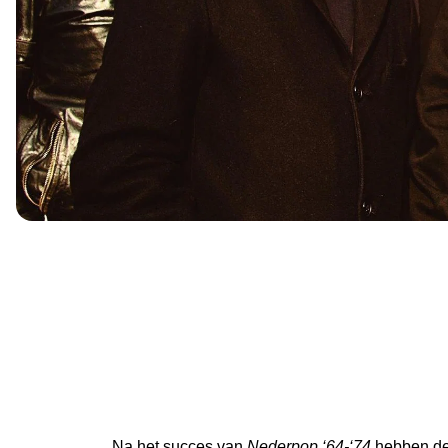
Na het succes van
Nederpop ‘64-‘74
hebben de