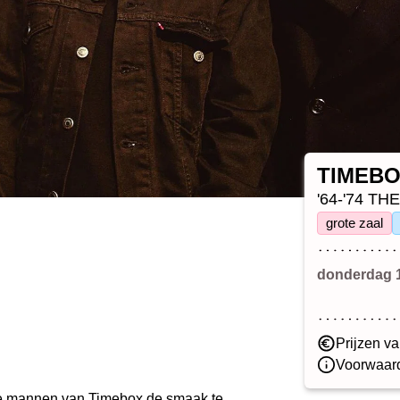
TIMEB
'64-'74 T
grote zaal
donderdag 1
Prijzen va
Voorwaard
 mannen van Timebox de smaak te