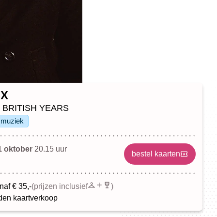
OX
HE BRITISH YEARS
muziek
 oktober
20.15 uur
bestel kaarten
naf € 35,-
(prijzen inclusief
)
en kaartverkoop