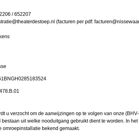
52206 / 652207
tratie@theaterdestoep.nl
(facturen per pdf:
facturen@nissewaar
ekens
sse
L61BNGH0285183524
478.B.01
wordt u verzocht om de aanwijzingen op te volgen van onze (BH
bestaan uit welke nooduitgang gebruikt dient te worden. In het
ale omroepinstallatie bekend gemaakt.