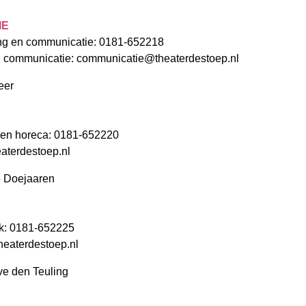
IE
ng en communicatie: 0181-652218
n communicatie:
communicatie@theaterdestoep.nl
eer
 en horeca: 0181-652220
aterdestoep.nl
e Doejaaren
k: 0181-652225
heaterdestoep.nl
e den Teuling