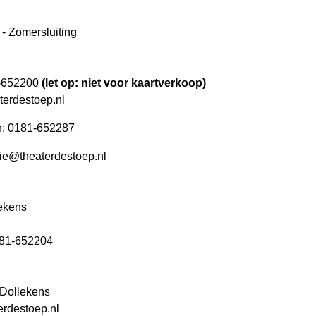
 - Zomersluiting
1-652200
(let op: niet voor kaartverkoop)
terdestoep.nl
en: 0181-652287
ie@theaterdestoep.nl
lekens
0181-652204
 Dollekens
rdestoep.nl