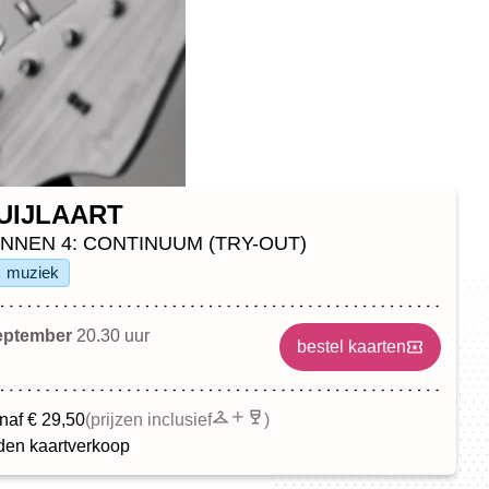
UIJLAART
NNEN 4: CONTINUUM (TRY-OUT)
muziek
september
20.30 uur
bestel kaarten
naf € 29,50
(prijzen inclusief
)
en kaartverkoop