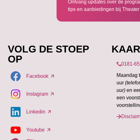
Ontvang updates over de progr
tips en aanbiedingen bij Theate
VOLG DE STOEP
KAAR
OP
0181-6
Maandag t/
Facebook
uur
(telef
uur)
en ee
Instagram
een voorst
voorstelli
Linkedin
Disclai
Youtube