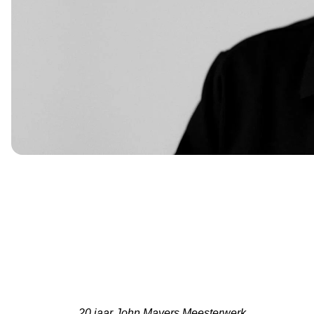
20 jaar John Mayers Meesterwerk