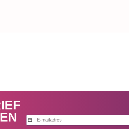
IEF
VEN
Nieuwsbrief