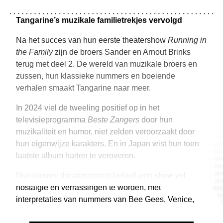
Tangarine’s muzikale familietrekjes vervolgd
Na het succes van hun eerste theatershow
Running in
the Family
zijn de broers Sander en Arnout Brinks
terug met deel 2. De wereld van muzikale broers en
zussen, hun klassieke nummers en boeiende
verhalen smaakt Tangarine naar meer.
In 2024 viel de tweeling positief op in het
televisieprogramma
Beste Zangers
door hun
muzikaliteit en humor, niet zelden veroorzaakt door
hun eigenwijze karakters. En in Japan wist hun toen
laatste album harten te veroveren.
Hun nieuwe theaterconcert belooft een show vol
nostalgie en verrassingen te worden, met
interpretaties van nummers van Bee Gees, Venice,
The Osmonds en Van Halen. Daarnaast zingen de