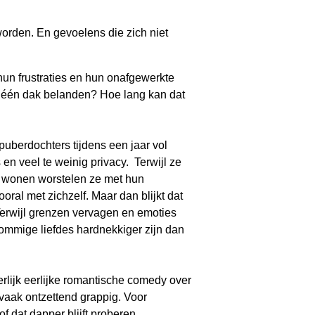
worden. En gevoelens die zich niet
hun frustraties en hun onafgewerkte
 één dak belanden? Hoe lang kan dat
uberdochters tijdens een jaar vol
en veel te weinig privacy. Terwijl ze
 wonen worstelen ze met hun
oral met zichzelf. Maar dan blijkt dat
Terwijl grenzen vervagen en emoties
t sommige liefdes hardnekkiger zijn dan
rlijk eerlijke romantische comedy over
 vaak ontzettend grappig. Voor
f dat dapper blijft proberen.