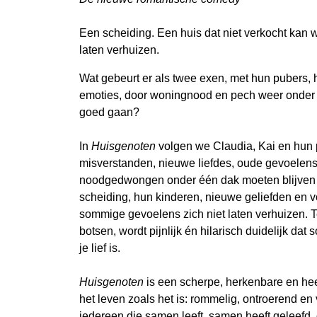
Een scheiding. Een huis dat niet verkocht kan 
laten verhuizen.
Wat gebeurt er als twee exen, met hun pubers, 
emoties, door woningnood en pech weer onder
goed gaan?
In
Huisgenoten
volgen we Claudia, Kai en hun p
misverstanden, nieuwe liefdes, oude gevoelens 
noodgedwongen onder één dak moeten blijven
scheiding, hun kinderen, nieuwe geliefden en vo
sommige gevoelens zich niet laten verhuizen. 
botsen, wordt pijnlijk én hilarisch duidelijk da
je lief is.
Huisgenoten
is een scherpe, herkenbare en hee
het leven zoals het is: rommelig, ontroerend en
iedereen die samen leeft, samen heeft geleefd, o