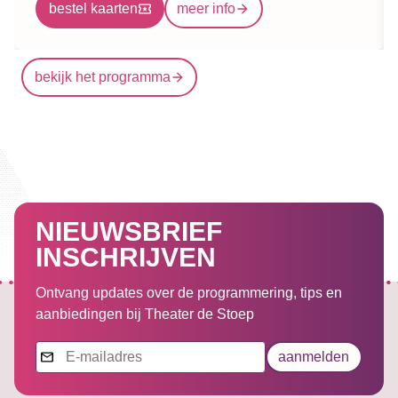
bestel kaarten
meer info
Foto: Robin Kamphuis
bekijk het programma
lees meer
NIEUWSBRIEF
INSCHRIJVEN
Ontvang updates over de programmering, tips en
aanbiedingen bij Theater de Stoep
Nieuwsbrief
aanmelden