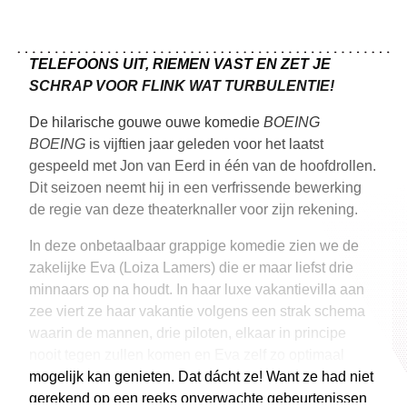
TELEFOONS UIT, RIEMEN VAST EN ZET JE
SCHRAP VOOR FLINK WAT TURBULENTIE!
De hilarische gouwe ouwe komedie
BOEING
BOEING
is vijftien jaar geleden voor het laatst
gespeeld met Jon van Eerd in één van de hoofdrollen.
Dit seizoen neemt hij in een verfrissende bewerking
de regie van deze theaterknaller voor zijn rekening.
In deze onbetaalbaar grappige komedie zien we de
zakelijke Eva (Loiza Lamers) die er maar liefst drie
minnaars op na houdt. In haar luxe vakantievilla aan
zee viert ze haar vakantie volgens een strak schema
waarin de mannen, drie piloten, elkaar in principe
nooit tegen zullen komen en Eva zelf zo optimaal
mogelijk kan genieten. Dat dácht ze! Want ze had niet
gerekend op een reeks onverwachte gebeurtenissen