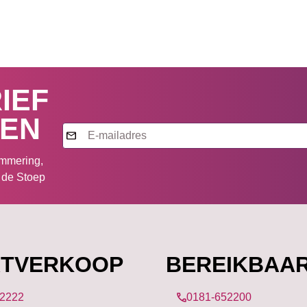
IEF
VEN
Nieuwsbrief
ammering,
r de Stoep
TVERKOOP
BEREIKBAAR
52222
0181-652200