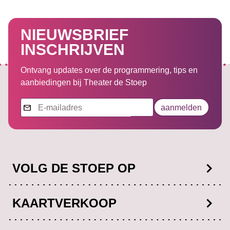
NIEUWSBRIEF
INSCHRIJVEN
Ontvang updates over de programmering, tips en
aanbiedingen bij Theater de Stoep
Nieuwsbrief
aanmelden
VOLG DE STOEP OP
Facebook
KAARTVERKOOP
Instagram
0181-652222