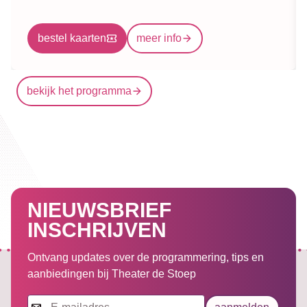
bestel kaarten
meer info
bekijk het programma
NIEUWSBRIEF
INSCHRIJVEN
Ontvang updates over de programmering, tips en
aanbiedingen bij Theater de Stoep
Nieuwsbrief