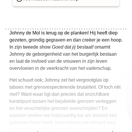
Johnny de Mol is terug op de planken! Hij heeft diep
gezeten, grondig gegraven en dan creëer je een hoop.
In zijn tweede show
Goed dat jij bestaat!
omarmt
Johnny de geborgenheid van het burgerlijk bestaan
en laat de invloed van de vrouwen in zijn leven
overvloeien in de veerkracht van het vaderschap.
Het schuurt ook; Johnny zet het vergrootglas op
taboes met grensrespecterende brutaliteit. Of toch nèt
niet? Want waar ligt dan precies dat onzichtbare
kantelpunt tussen het bejubelde grenzen verleggen
en het verachtelijke grenzen overschrijden? En
waarom snellen we hulpvaardig toe als iemand een
gebroken been heeft, maar rennen we keihard weg
als diezelfde persoon vertelt dat de stemmen in zijn