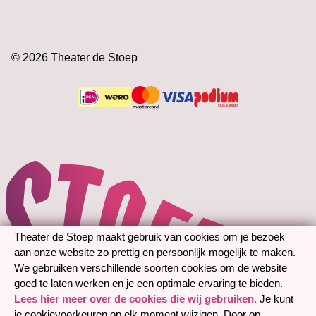
kaartverkoop gerelateerde zaken, kunt u contact
0181-652220
Disclaimer
opnemen met onze kassa tijdens openingstijden)
Manager Horeca en Commerciële Zaken: Anneke
Doejaaren
Theater de Stoep
© 2026 Theater de Stoep
Theaterplein 1
3201 DH Spijkenisse
Technische gegevens
Betalen is mogelijk met de volg
Theater de Stoep maakt gebruik van cookies om je bezoek
aan onze website zo prettig en persoonlijk mogelijk te maken.
We gebruiken verschillende soorten cookies om de website
goed te laten werken en je een optimale ervaring te bieden.
Lees hier meer over de cookies die wij gebruiken.
Je kunt
je cookievoorkeuren op elk moment wijzigen. Door op