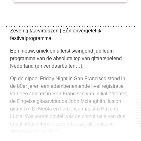
Zeven gitaarvirtuozen | Één onvergetelijk
festivalprogramma
Een nieuw, uniek en uiterst swingend jubileum
programma van de absolute top van gitaarspelend
Nederland (en ver daarbuiten…).
Op de elpee: Friday Night in San Francisco stond in
de 80er jaren een adembenemende live! registratie
van een concert in San Francisco van initiatiefnemer,
de Engelse gitaarvirtuoos John Mclaughlin, fusion
gitarist Al Di Meola en flamenco maestro Paco de
Lucia. Wat vooral opviel was de combinatie van drie
totaal verschillende, zeer virtuoze, akoestische
gitaarsounds en stijlen.