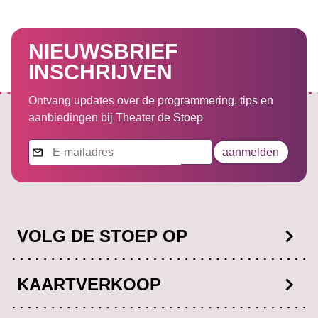
NIEUWSBRIEF
INSCHRIJVEN
Ontvang updates over de programmering, tips en
aanbiedingen bij Theater de Stoep
Nieuwsbrief
aanmelden
VOLG DE STOEP OP
Facebook
KAARTVERKOOP
Instagram