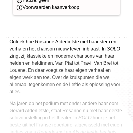
Pauze: geen
Voorwaarden kaartverkoop
Ontdek hoe Rosanne Alderliefste met haar stem en
verhalen het chanson nieuw leven inblaast. In
SOLO
zingt zij klassieke en moderne chansons van haar
helden en heldinnen. Van Piaf tot Pravi. Van Brel tot
Louane. En daar voegt ze haar eigen verhaal en
eigen werk aan toe. Over de kruispunten die we
allemaal tegenkomen en de liefde als oplossing voor
alles.
Na jaren op het podium met onder andere haar oom
Gerard Alderliefste, staat Rosanne nu met haar eerste
solovoorstelling in het theater. In
SOLO
hoor je het
beste uit het Franse repertoire, afgewisseld met eigen
liedjes zoals
Regarde-moi
en
Als de liefde het huis