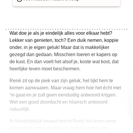
Wat doe je als je eindelijk alles voor elkaar hebt?
Lekker van genieten, toch? Een duik nemen, koppie
onder, in je eigen geluk! Maar dat is makkelijker
gezegd dan gedaan. Misschien loeren er kapers op
de kust. En dan voelt het alsof je, koste wat kost, dat
heerlijke leven moet beschermen.
René zit op de piek van zijn geluk, het lijkt hem te
komen aanwaaien. Maar vraag hem hoe het écht met
‘m gaat en je zult geen eenduidig antwoord krijgen.
Wel een goed doordacht en hilarisch antwoord
natuurlijk.
In
Noodzakelijk kwaad
neemt René het leven weer
eens goed onder de loep en doet hij eerlijk een