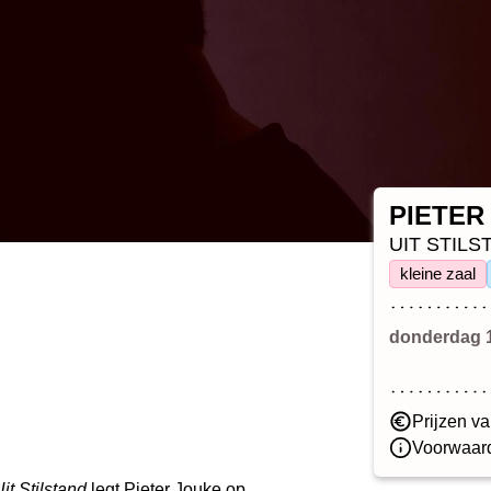
PIETER
UIT STILS
kleine zaal
donderdag 
Prijzen va
Voorwaard
it Stilstand
legt Pieter Jouke op