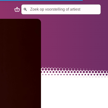
Search
Naar winkelmandje
Start met zoeken