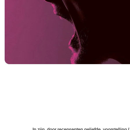
In zijn, door recensenten geliefde, voorstelling
U