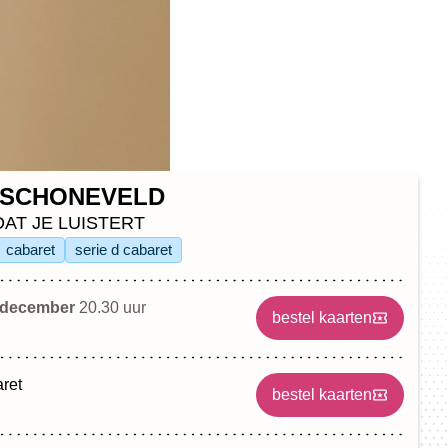
 SCHONEVELD
AT JE LUISTERT
cabaret
serie d cabaret
 december
20.30 uur
bestel kaarten
ret
bestel kaarten