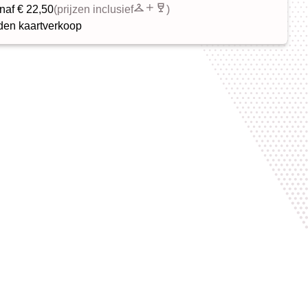
naf € 22,50
(prijzen inclusief
)
en kaartverkoop