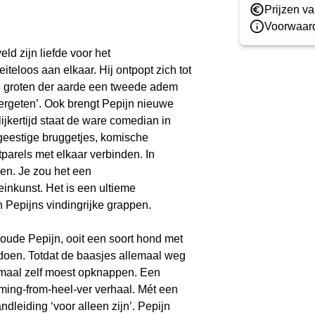
Prijzen va
Voorwaard
d zijn liefde voor het
iteloos aan elkaar. Hij ontpopt zich tot
de groten der aarde een tweede adem
vergeten’. Ook brengt Pepijn nieuwe
jkertijd staat de ware comedian in
ergeestige bruggetjes, komische
tparels met elkaar verbinden. In
en. Je zou het een
nkunst. Het is een ultieme
n Pepijns vindingrijke grappen.
oude Pepijn, ooit een soort hond met
 doen. Totdat de baasjes allemaal weg
llemaal zelf moest opknappen. Een
oming-from-heel-ver verhaal. Mét een
dleiding ‘voor alleen zijn’. Pepijn