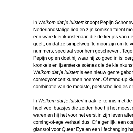
In
Welkom dat je luistert
knoopt Pepijn Schonevel
Nederlandstalige lied en zijn komisch talent moe
een ware kleinkunstenaar, die de liedjes van 
geeft, omdat ze simpelweg ‘te mooi zijn om te 
nummers, speciaal voor hem geschreven. Tegeli
Pepijn op en doet hij waar hij zo goed in is: o
kronkels en ijzersterke scènes die de kleinkuns
Welkom dat je luistert
is een nieuw genre gebor
comedyconcert kunnen noemen. Of stand-up klei
combinatie van de mooiste, poëtische liedjes e
In
Welkom dat je luistert
maak je kennis met de 
heel veel baasjes die zeiden hoe hij het moest
waren en hij het voor het eerst in zijn leven a
coming-of-age verhaal dus. Of eigenlijk: een c
glansrol voor Queer Eye en een lifechanging han