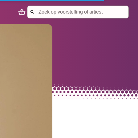
Search
Naar winkelmandje
Start met zoeken