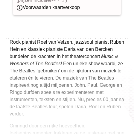
(prijzen inclusief
)
Voorwaarden kaartverkoop
Rock pianist Roel van Velzen, jazz/soul pianist Ruben
Hein en klassiek pianiste Daria van den Bercken
bundelen de krachten in het theaterconcert
Music &
Wonders of The Beatles
! Een unieke show waarbij ze
The Beatles ‘gebruiken’ om de rijkdom van muziek te
etaleren én te vieren. De muziek van The Beatles
inspireert nog altijd miljoenen. John, Paul, George en
Ringo durfden speels te experimenteren met
instrumenten, teksten en stijlen. Nu, precies 60 jaar na
de laatste Beatles tour, spelen Daria, Roel en Ruben
verder.
Omringd door een rijke hoeveelheid
toetseninstrumenten trakteren ze de luisteraar met hun