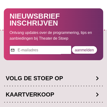
NIEUWSBRIEF
INSCHRIJVEN
Ontvang updates over de programmering, tips en
aanbiedingen bij Theater de Stoep
Nieuwsbrief
aanmelden
VOLG DE STOEP OP
Facebook
KAARTVERKOOP
Instagram
0181-652222