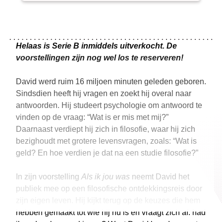
Helaas is Serie B inmiddels uitverkocht. De
voorstellingen zijn nog wel los te reserveren!
David werd ruim 16 miljoen minuten geleden geboren.
Sindsdien heeft hij vragen en zoekt hij overal naar
antwoorden. Hij studeert psychologie om antwoord te
vinden op de vraag: “Wat is er mis met mij?”
Daarnaast verdiept hij zich in filosofie, waar hij zich
bezighoudt met grotere levensvragen, zoals: “Wat is
geld? En hoe verdien je dat na een studie filosofie?”
In zijn voorstelling
Als ik jou was
neemt David het
publiek mee op een filosofische ontdekkingsreis door
zijn eigen leven. Hij kijkt terug op de keuzes die hem
hebben gemaakt tot wie hij nu is en vraagt zich af: had