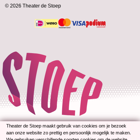
Doejaaren
Theater de Stoep
© 2026 Theater de Stoep
Theaterplein 1
3201 DH Spijkenisse
Technische gegevens
Betalen is mogelijk met de volg
Theater de Stoep maakt gebruik van cookies om je bezoek
aan onze website zo prettig en persoonlijk mogelijk te maken.
We gebruiken verschillende soorten cookies om de website